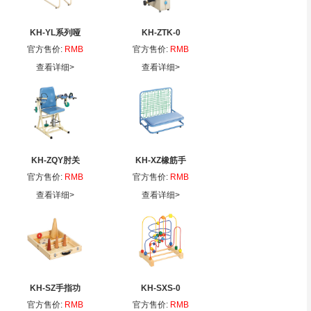
KH-YL系列哑
KH-ZTK-0
官方售价:
RMB
官方售价:
RMB
查看详细>
查看详细>
KH-ZQY肘关
KH-XZ橡筋手
官方售价:
RMB
官方售价:
RMB
查看详细>
查看详细>
KH-SZ手指功
KH-SXS-0
官方售价:
RMB
官方售价:
RMB