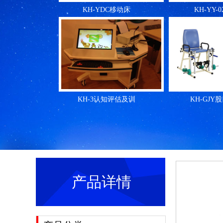
KH-YDC移动床
KH-YY-
KH-3认知评估及训
KH-GJY
1
2
产品详情