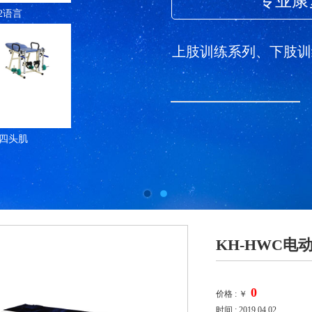
专业康
02语言
上肢训练系列、下肢训
股四头肌
KH-HWC
价格 :
￥
时间 : 2019.04.02